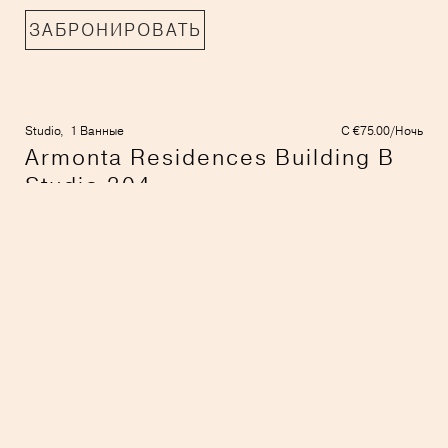
ЗАБРОНИРОВАТЬ
Studio,
1 Ванные
С €75.00/Ночь
Armonta Residences Building B
Studio 304
Limassol
ЗАБРОНИРОВАТЬ
3 Спальни,
2 Ванные
С €380.00/Ночь
Trilogy Limassol Seafront W2904
Limassol